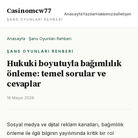
Casinomcw77
Anasayfa
Yazılar
Hakkımızda
İletişim
ŞANS OYUNLARI REHBERI
Anasayfa
·
Şans Oyunları Rehberi
ŞANS OYUNLARI REHBERI
Hukuki boyutuyla bağımlılık
önleme: temel sorular ve
cevaplar
18 Mayıs 2026
Sosyal medya ve dijital reklam kanalları, bağımlılık
önleme ile ilgili bilginin yayılımında kritik bir rol