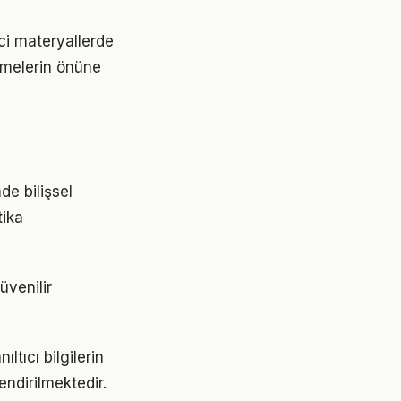
ici materyallerde
rmelerin önüne
de bilişsel
tika
üvenilir
ltıcı bilgilerin
endirilmektedir.