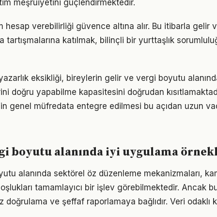
tim meşruiyetini güçlendirmektedir.
hesap verebilirliği güvence altına alır. Bu itibarla gelir
ka tartışmalarına katılmak, bilinçli bir yurttaşlık sorumlul
yazarlık eksikliği, bireylerin gelir ve vergi boyutu alanınd
ini doğru yapabilme kapasitesini doğrudan kısıtlamaktad
minin genel müfredata entegre edilmesi bu açıdan uzun va
rgi boyutu alanında iyi uygulama örnek
oyutu alanında sektörel öz düzenleme mekanizmaları, k
 boşlukları tamamlayıcı bir işlev görebilmektedir. Ancak 
ız doğrulama ve şeffaf raporlamaya bağlıdır. Veri odaklı 
.