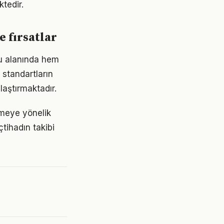
tedir.
e fırsatlar
tu alanında hem
 standartların
aştırmaktadır.
zmeye yönelik
tihadın takibi