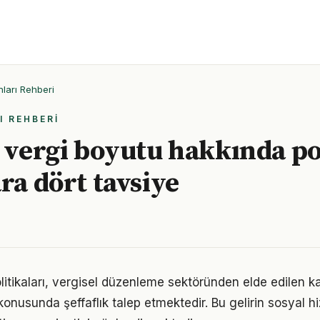
ları Rehberi
I REHBERI
e vergi boyutu hakkında po
ra dört tavsiye
litikaları, vergisel düzenleme sektöründen elde edilen ka
ı konusunda şeffaflık talep etmektedir. Bu gelirin sosyal h