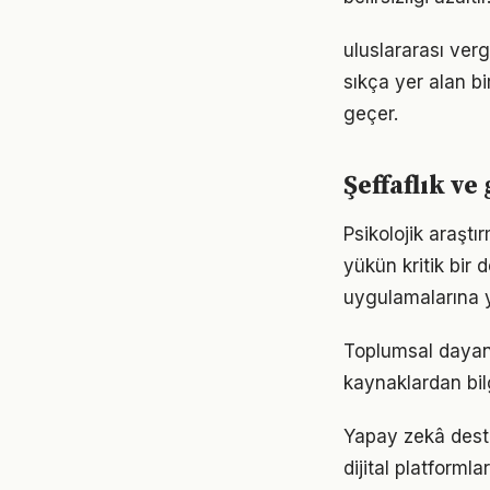
uluslararası verg
sıkça yer alan b
geçer.
Şeffaflık ve
Psikolojik araştı
yükün kritik bir
uygulamalarına y
Toplumsal dayanı
kaynaklardan bil
Yapay zekâ destek
dijital platforml