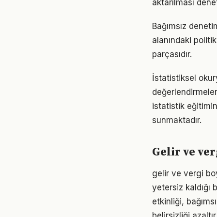
aktarılması dene
Bağımsız denetim 
alanındaki politi
parçasıdır.
İstatistiksel okur
değerlendirmeler
istatistik eğiti
sunmaktadır.
Gelir ve ve
gelir ve vergi b
yetersiz kaldığı
etkinliği, bağıms
belirsizliği azaltır