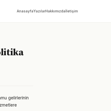
Anasayfa
Yazılar
Hakkımızda
İletişim
litika
mu gelirlerinin
izmetlere