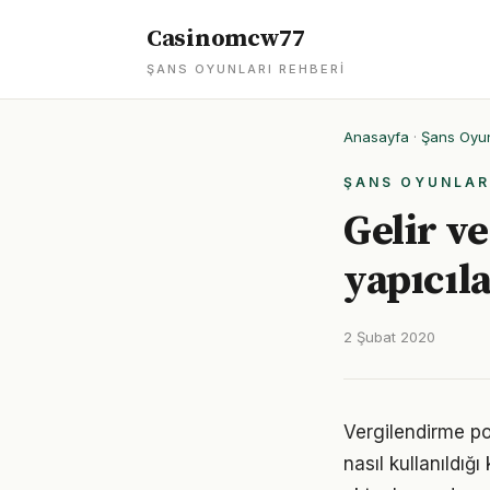
Casinomcw77
ŞANS OYUNLARI REHBERI
Anasayfa
·
Şans Oyun
ŞANS OYUNLAR
Gelir v
yapıcıla
2 Şubat 2020
Vergilendirme po
nasıl kullanıldığ