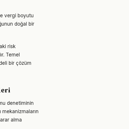
 ve vergi boyutu
uğunun doğal bir
aki risk
ır. Temel
deli bir çözüm
leri
amu denetiminin
bu mekanizmaların
karar alma