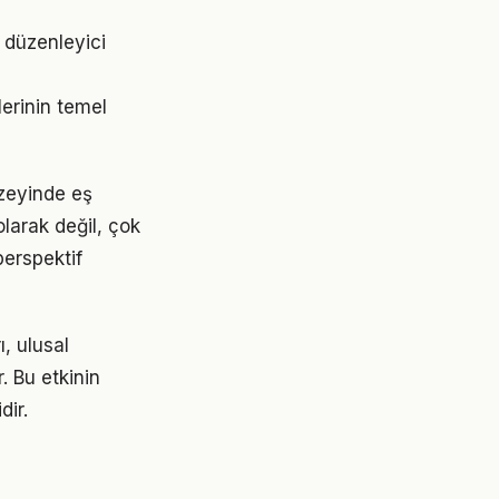
 düzenleyici
lerinin temel
üzeyinde eş
larak değil, çok
perspektif
ı, ulusal
. Bu etkinin
dir.