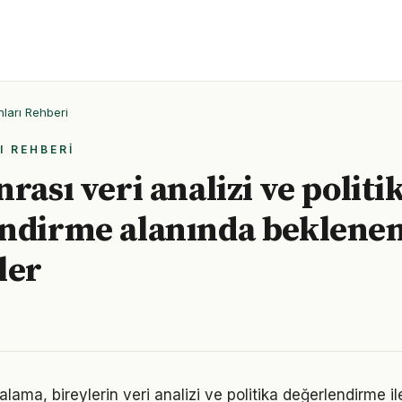
ları Rehberi
I REHBERI
rası veri analizi ve politi
ndirme alanında beklene
ler
ma, bireylerin veri analizi ve politika değerlendirme ile 