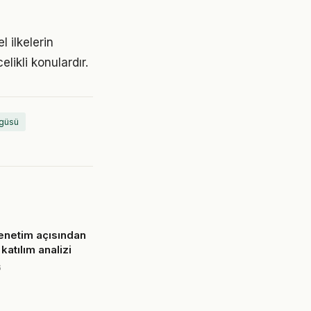
 ilkelerin
elikli konulardır.
ngüsü
enetim açısından
atılım analizi
6