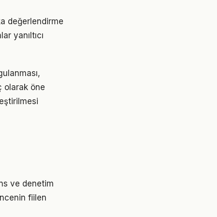
ika değerlendirme
ar yanıltıcı
ygulanması,
aç olarak öne
ştirilmesi
sans ve denetim
ncenin fiilen