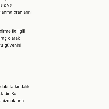
ısız ve
rlanma oranlarını
rme ile ilgili
 araç olarak
oyu güvenini
daki farkındalık
tadır. Bu
kanizmalarına