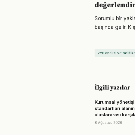
değerlendi
Sorumlu bir yakla
başında gelir. Kiş
veri analizi ve polit
İlgili yazılar
Kurumsal yönetiş
standartları alanı
uluslararası karşı
8 Ağustos 2026