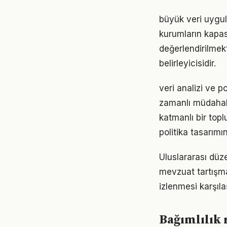
büyük veri uygul
kurumların kapas
değerlendirilmekt
belirleyicisidir.
veri analizi ve 
zamanlı müdahale
katmanlı bir top
politika tasarımı
Uluslararası düze
mevzuat tartışma
izlenmesi karşıla
Bağımlılık r