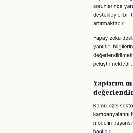
sorunlarında yar
destekleyici bir
artırmaktadır.
Yapay zekâ destek
yanıltıcı bilgiler
değerlendirilmekt
pekiştirmektedir.
Yaptırım me
değerlendir
Kamu-özel sektör 
kampanyalarını h
modelin başarısı
bağlıdır.