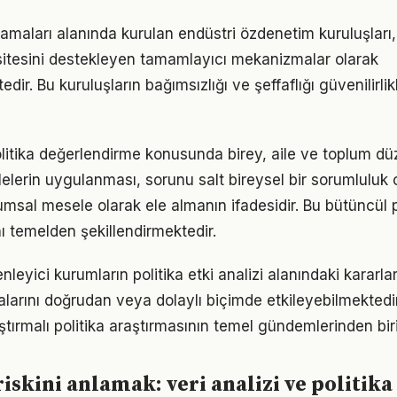
amaları alanında kurulan endüstri özdenetim kuruluşları,
itesini destekleyen tamamlayıcı mekanizmalar olarak
edir. Bu kuruluşların bağımsızlığı ve şeffaflığı güvenilirlik
politika değerlendirme konusunda birey, aile ve toplum d
lerin uygulanması, sorunu salt bireysel bir sorumluluk o
lumsal mesele olarak ele almanın ifadesidir. Bu bütüncül 
nı temelden şekillendirmektedir.
nleyici kurumların politika etki analizi alanındaki kararlar
larını doğrudan veya dolaylı biçimde etkileyebilmektedir
ştırmalı politika araştırmasının temel gündemlerinden biri
iskini anlamak: veri analizi ve politika