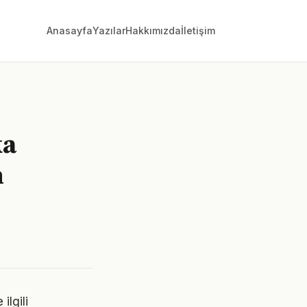
Anasayfa
Yazılar
Hakkımızda
İletişim
ka
n
ilgili