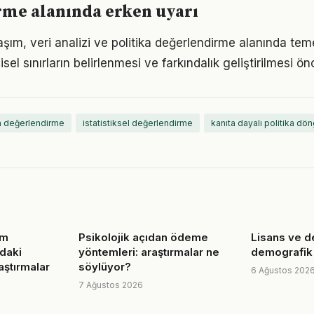
rme alanında erken uyarı
şım, veri analizi ve politika değerlendirme alanında temel
isel sınırların belirlenmesi ve farkındalık geliştirilmesi önc
ika değerlendirme
istatistiksel değerlendirme
kanıta dayalı politika dö
im
Psikolojik açıdan ödeme
Lisans ve d
ndaki
yöntemleri: araştırmalar ne
demografik k
laştırmalar
söylüyor?
6 Ağustos 202
7 Ağustos 2026