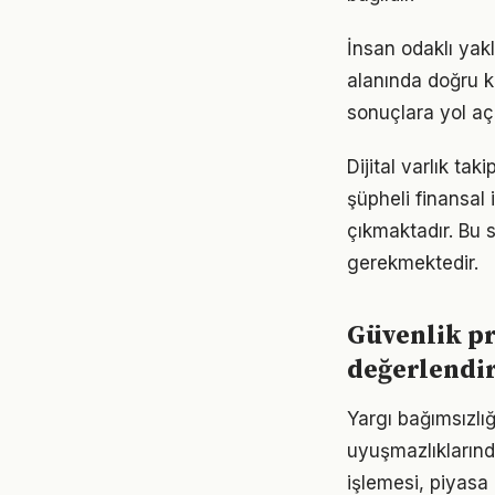
İnsan odaklı yak
alanında doğru ka
sonuçlara yol aça
Dijital varlık ta
şüpheli finansal 
çıkmaktadır. Bu 
gerekmektedir.
Güvenlik pro
değerlendi
Yargı bağımsızlığ
uyuşmazlıklarınd
işlemesi, piyasa 